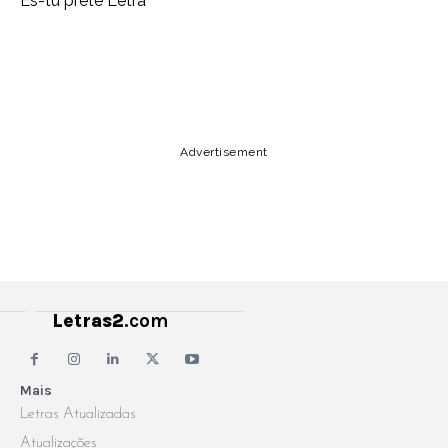
Es-tu prête Letra
Copy URL
Email
Facebook
Advertisement
Letras2
.com
Mais
Letras Atualizadas
Atualizações