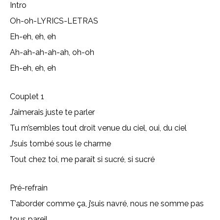
Intro
Oh-oh-LYRICS-LETRAS
Eh-eh, eh, eh
Ah-ah-ah-ah-ah, oh-oh
Eh-eh, eh, eh
Couplet 1
J’aimerais juste te parler
Tu m’sembles tout droit venue du ciel, oui, du ciel
J’suis tombé sous le charme
Tout chez toi, me paraît si sucré, si sucré
Pré-refrain
T’aborder comme ça, j’suis navré, nous ne somme pas
tous pareil