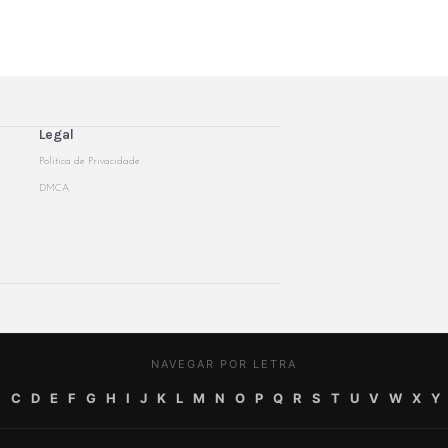
Legal
Politica de Privacidade
DMCA
NAVEGAR POR LETRA
B
C
D
E
F
G
H
I
J
K
L
M
N
O
P
Q
R
S
T
U
V
W
X
Y