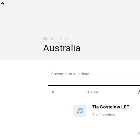
Home
Australia
Australia
#
LETRA
Tia Gostelow LETRA – SOUR ✓
1
Tia Gostelow