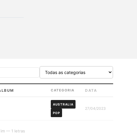
ÁLBUM
CATEGORIA
DATA
AUSTRALIA
27/04/2023
POP
Fim — 1 letras